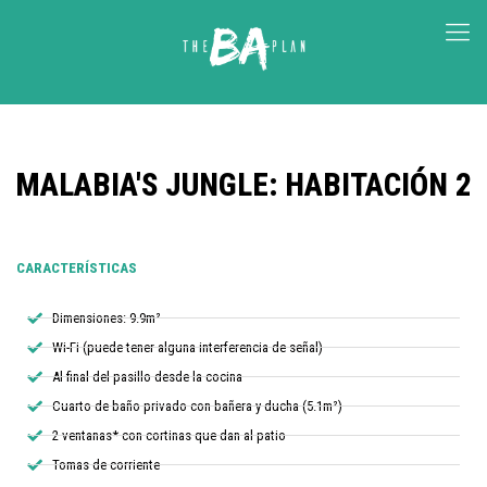
MALABIA'S JUNGLE: HABITACIÓN 2
CARACTERÍSTICAS
Dimensiones: 9.9m²
Wi-Fi (puede tener alguna interferencia de señal)
Al final del pasillo desde la cocina
Cuarto de baño privado con bañera y ducha (5.1m²)
2 ventanas* con cortinas que dan al patio
Tomas de corriente