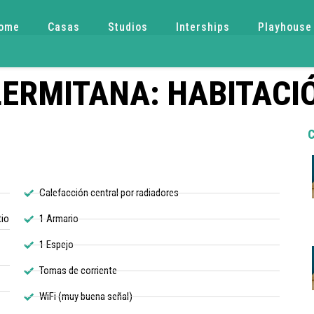
ome
Casas
Studios
Interships
Playhouse
ERMITANA: HABITACI
Calefacción central por radiadores
tio
1 Armario
1 Espejo
Tomas de corriente
WiFi (muy buena señal)