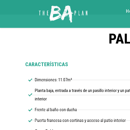
H
PAL
CARACTERÍSTICAS
Dimensiones: 11.07m²
Planta baja, entrada a través de un pasillo interior y un pa
interior
Frente al baño con ducha
Puerta francesa con cortinas y acceso al patio interior