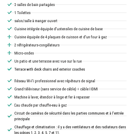
3 salles de bain partagées
1 Toilettes
salon/salle à manger ouvert
Cuisine intégrée équipée d'ustensiles de cuisine de base
Cuisine équipée de 4 plaques de cuisson et d'un four à gaz
2 réfrigérateurs-congélateurs
Micro-ondes
Un patio et une terrasse avec vue sur la rue
Terrace with deck chairs and exterior coaches
Réseau Wi-Fi professionnel avec répéteurs de signal
Grand téléviseur (sans service de câble) + câble HDMI
Machine à laver, étendoir à linge et fer à repasser
Eau chaude par chauffe-eau à gaz
Circuit de caméras de sécurité dans les parties communes et à l'entrée
principale
Chauffage et climatisation : il y a des ventilateurs et des radiateurs dans
les pièces 1, 2, 3, 4, 5, 7 et 11.