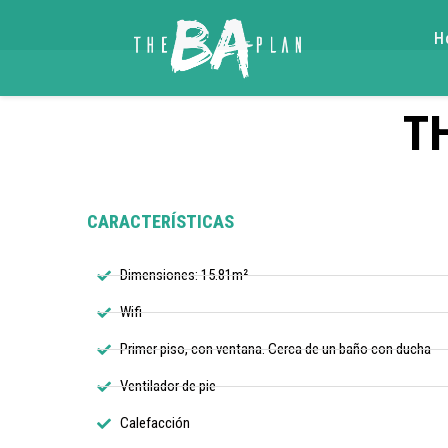
H
T
CARACTERÍSTICAS
Dimensiones: 15.81m²
Wifi
Primer piso, con ventana. Cerca de un baño con ducha
Ventilador de pie
Calefacción