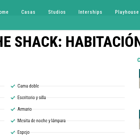
ome
Casas
Studios
Interships
Playhouse
HE SHACK: HABITACIÓN
Cama doble
Escritorio y silla
Armario
Mesita de noche y lámpara
Espejo