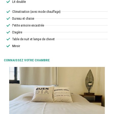
Lit double
Climatisation (avec mode chauffage)
Bureau et chaise
Petite armoire encastrée
Etagère
Table de nuit et lampe de chevet
Miroir
CONNAISSEZ VOTRE CHAMBRE