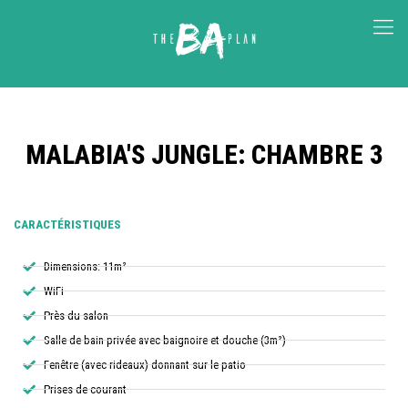
MALABIA'S JUNGLE: CHAMBRE 3
CARACTÉRISTIQUES
Dimensions: 11m²
WiFi
Près du salon
Salle de bain privée avec baignoire et douche (3m²)
Fenêtre (avec rideaux) donnant sur le patio
Prises de courant