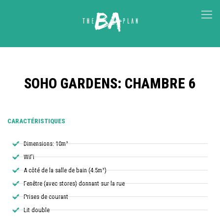
SOHO GARDENS: CHAMBRE 6
CARACTÉRISTIQUES
Dimensions: 10m²
WiFi
A côté de la salle de bain (4.5m²)
Fenêtre (avec stores) donnant sur la rue
Prises de courant
Lit double