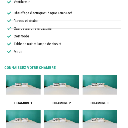
Ventilateur
Chauffage électrique: Plaque TempTech
Bureau et chaise
Grande armoire encastrée
Commode
Table de nuit et lampe de chevet
Miroir
CONNAISSEZ VOTRE CHAMBRE
CHAMBRE 1
CHAMBRE 2
CHAMBRE 3