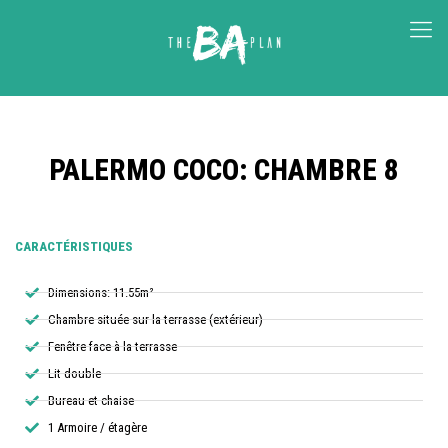
PALERMO COCO: CHAMBRE 8
CARACTÉRISTIQUES
Dimensions: 11.55m²
Chambre située sur la terrasse (extérieur)
Fenêtre face à la terrasse
Lit double
Bureau et chaise
1 Armoire / étagère