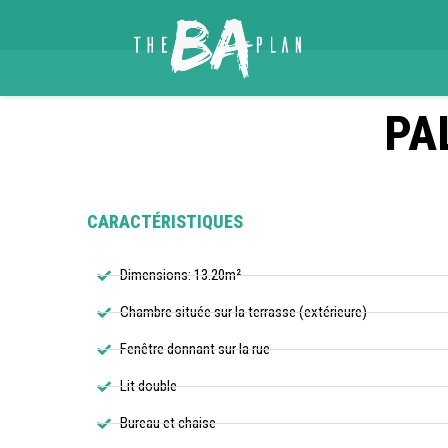
PA
CARACTÉRISTIQUES
Dimensions: 13.20m²
Chambre située sur la terrasse (extérieure)
Fenêtre donnant sur la rue
Lit double
Bureau et chaise