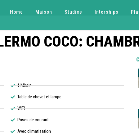
Home
Maison
Studios
Interships
Pla
LERMO COCO: CHAMBR
1 Miroir​
Table de chevet et lampe
WiFi
Prises de courant
Avec climatisation